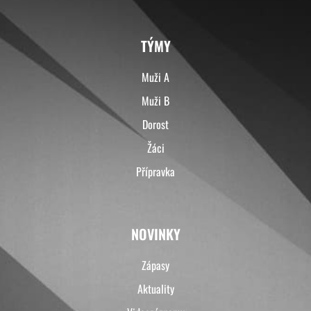
TÝMY
Muži A
Muži B
Dorost
Žáci
Přípravka
NOVINKY
Zápasy
Aktuality