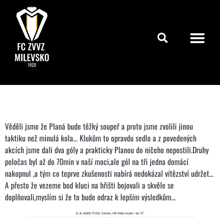
Věděli jsme že Planá bude těžký soupeř a proto jsme zvolili jinou
taktiku než minulá kola… Klukům to opravdu sedlo a z povedených
akcích jsme dali dva góly a prakticky Planou do ničeho nepostili.Druhy
poločas byl až do 70min v naší moci,ale gól na tři jedna domácí
nakopnul ,a tým co teprve zkušenosti nabírá nedokázal vítězství udržet…
A přesto že vezeme bod kluci na hřišti bojovali a skvěle se
doplňovali,myslím si že to bude odraz k lepším výsledkům…