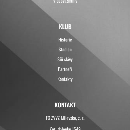
Videozáznamy
KLUB
Historie
Stadion
Síň slávy
Partneři
Kontakty
KONTAKT
FC ZVVZ Milevsko, z. s.
Kpt. Nálepky 1549