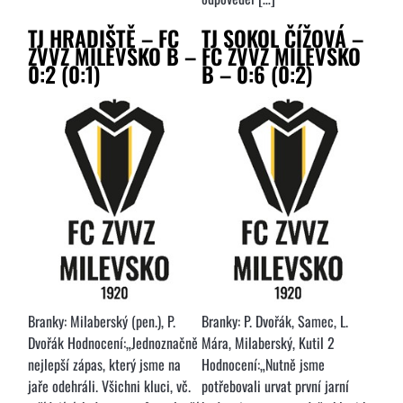
TJ HRADIŠTĚ – FC
TJ SOKOL ČÍŽOVÁ –
ZVVZ MILEVSKO B –
FC ZVVZ MILEVSKO
0:2 (0:1)
B – 0:6 (0:2)
Branky: Milaberský (pen.), P.
Branky: P. Dvořák, Samec, L.
Dvořák Hodnocení:„Jednoznačně
Mára, Milaberský, Kutil 2
nejlepší zápas, který jsme na
Hodnocení:„Nutně jsme
jaře odehráli. Všichni kluci, vč.
potřebovali urvat první jarní