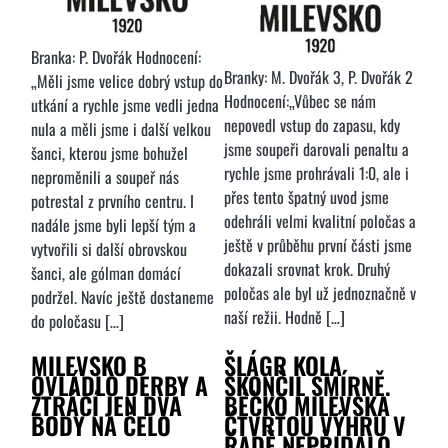
Branka: P. Dvořák Hodnocení:
Branky: M. Dvořák 3, P. Dvořák 2
„Měli jsme velice dobrý vstup do
Hodnocení:„Vůbec se nám
utkání a rychle jsme vedli jedna
nepovedl vstup do zapasu, kdy
nula a měli jsme i další velkou
jsme soupeři darovali penaltu a
šanci, kterou jsme bohužel
rychle jsme prohrávali 1:0, ale i
neproměnili a soupeř nás
přes tento špatný uvod jsme
potrestal z prvního centru. I
odehráli velmi kvalitní poločas a
nadále jsme byli lepší tým a
ještě v průběhu první části jsme
vytvořili si další obrovskou
dokazali srovnat krok. Druhý
šanci, ale gólman domácí
poločas ale byl už jednoznačně v
podržel. Navíc ještě dostaneme
naší režii. Hodně […]
do poločasu […]
MILEVSKO B
ŠLÁGR KOLA
OVLÁDLO DERBY A
SKONČIL SMÍRNĚ.
ZTRÁCÍ JEN DVA
BÉČKO MILEVSKA
BODY NA ČELO
ČTVRTOU VÝHRU V
ŘADĚ NEPŘIDALO