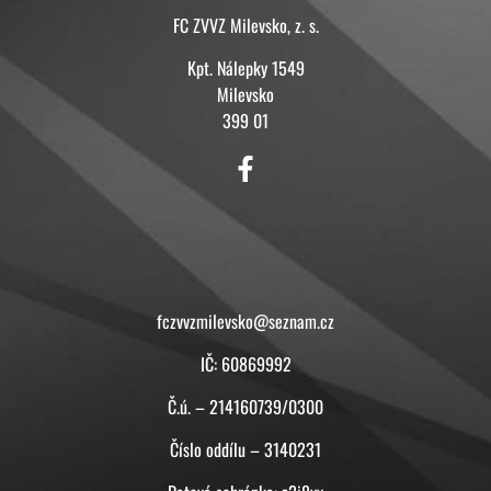
FC ZVVZ Milevsko, z. s.
Kpt. Nálepky 1549
Milevsko
399 01
KONTAKT
fczvvzmilevsko@seznam.cz
IČ: 60869992
Č.ú. – 214160739/0300
Číslo oddílu – 3140231