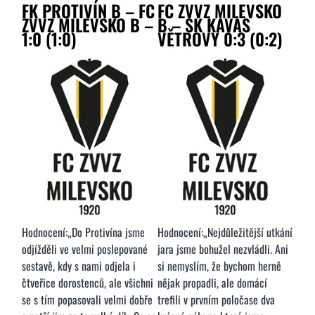
FK PROTIVÍN B – FC
FC ZVVZ MILEVSKO
ZVVZ MILEVSKO B –
B – SK KAVAS
1:0 (1:0)
VĚTROVY 0:3 (0:2)
Hodnocení:„Do Protivína jsme
Hodnocení:„Nejdůležitější utkání
odjížděli ve velmi poslepované
jara jsme bohužel nezvládli. Ani
sestavě, kdy s nami odjela i
si nemyslím, že bychom herně
čtveřice dorostenců, ale všichni
nějak propadli, ale domácí
se s tím popasovali velmi dobře
trefili v prvním poločase dva