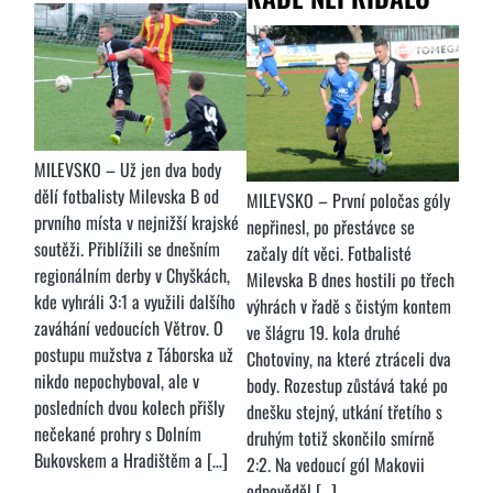
MILEVSKO – Už jen dva body
dělí fotbalisty Milevska B od
MILEVSKO – První poločas góly
prvního místa v nejnižší krajské
nepřinesl, po přestávce se
soutěži. Přiblížili se dnešním
začaly dít věci. Fotbalisté
regionálním derby v Chyškách,
Milevska B dnes hostili po třech
kde vyhráli 3:1 a využili dalšího
výhrách v řadě s čistým kontem
zaváhání vedoucích Větrov. O
ve šlágru 19. kola druhé
postupu mužstva z Táborska už
Chotoviny, na které ztráceli dva
nikdo nepochyboval, ale v
body. Rozestup zůstává také po
posledních dvou kolech přišly
dnešku stejný, utkání třetího s
nečekané prohry s Dolním
druhým totiž skončilo smírně
Bukovskem a Hradištěm a […]
2:2. Na vedoucí gól Makovii
odpověděl […]