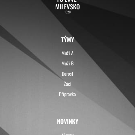
TÝMY
Muži A
Muži B
Dorost
Žáci
Přípravka
NOVINKY
Zápasy