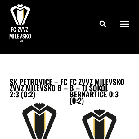
SK PETROVICE – FC
FC ZVVZ MILEVSKO
ZVVZ MILEVSKO B –
B – TJ SOKOL
2:3 (0:2)
BERNARTICE 0:3
(0:2)