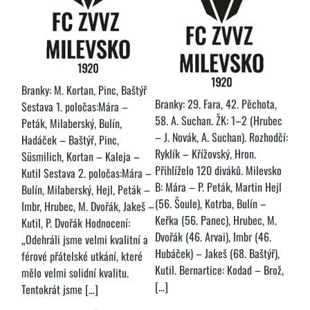
Branky: M. Kortan, Pinc, Baštýř
Branky: 29. Fara, 42. Pěchota,
Sestava 1. poločas:Mára –
58. A. Suchan. ŽK: 1–2 (Hrubec
Peták, Milaberský, Bulín,
– J. Novák, A. Suchan). Rozhodčí:
Hadáček – Baštýř, Pinc,
Ryklík – Křížovský, Hron.
Süsmilich, Kortan – Kaleja –
Přihlíželo 120 diváků. Milevsko
Kutil Sestava 2. poločas:Mára –
B: Mára – P. Peták, Martin Hejl
Bulín, Milaberský, Hejl, Peták –
(56. Šoule), Kotrba, Bulín –
Imbr, Hrubec, M. Dvořák, Jakeš –
Keřka (56. Panec), Hrubec, M.
Kutil, P. Dvořák Hodnocení:
Dvořák (46. Arvai), Imbr (46.
„Odehráli jsme velmi kvalitní a
Hubáček) – Jakeš (68. Baštýř),
férové přátelské utkání, které
Kutil. Bernartice: Kodad – Brož,
mělo velmi solidní kvalitu.
[…]
Tentokrát jsme […]