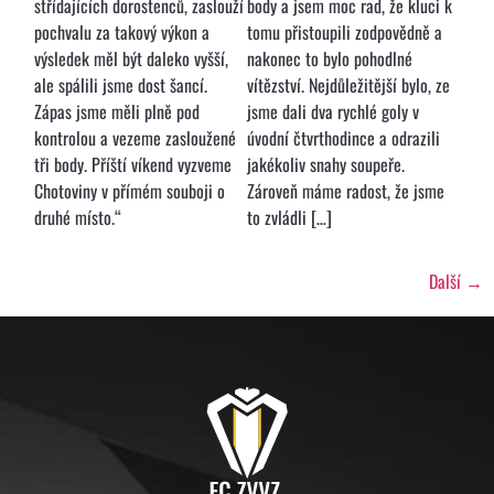
střídajících dorostenců, zaslouží
body a jsem moc rad, že kluci k
pochvalu za takový výkon a
tomu přistoupili zodpovědně a
výsledek měl být daleko vyšší,
nakonec to bylo pohodlné
ale spálili jsme dost šancí.
vítězství. Nejdůležitější bylo, ze
Zápas jsme měli plně pod
jsme dali dva rychlé goly v
kontrolou a vezeme zasloužené
úvodní čtvrthodince a odrazili
tři body. Příští víkend vyzveme
jakékoliv snahy soupeře.
Chotoviny v přímém souboji o
Zároveň máme radost, že jsme
druhé místo.“
to zvládli […]
Další
→