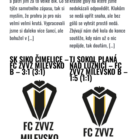
a patří jim za to velké dík. Co se
krásné góly na které jsme
týče samotného zápasu, tak si
nedokázali odpovědět. Klukům
myslím, že prohra je pro nás
se nedá upřít snaha, ale bez
velmi velmi krutá. Vypracovali
gólů se vyhrát prostě nedá.
jsme si daleko více šancí, ale
Zbývají nám dvě kola do konce
bohužel v […]
soutěže, kdy nám už o nic
nepůjde, tak doufám, […]
SK SIKO ČIMELICE –
TJ SOKOL PLANÁ
FC ZVVZ MILEVSKO
NAD LUŽNICÍ – FC
B – 3:1 (3:1)
ZVVZ MILEVSKO B –
1:5 (1:1)