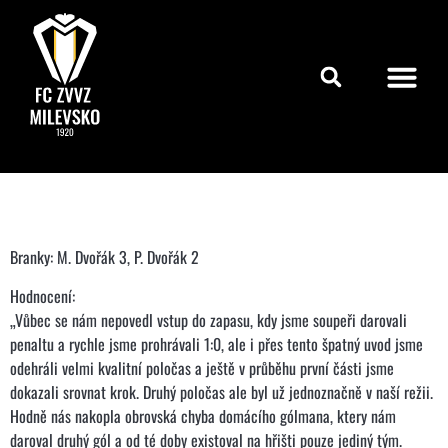
Branky: M. Dvořák 3, P. Dvořák 2
Hodnocení:
„Vůbec se nám nepovedl vstup do zapasu, kdy jsme soupeři darovali
penaltu a rychle jsme prohrávali 1:0, ale i přes tento špatný uvod jsme
odehráli velmi kvalitní poločas a ještě v průběhu první části jsme
dokazali srovnat krok. Druhý poločas ale byl už jednoznačně v naší režii.
Hodně nás nakopla obrovská chyba domácího gólmana, ktery nám
daroval druhý gól a od té doby existoval na hřišti pouze jediný tým.