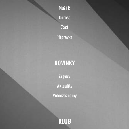
Muži B
Dorost
Žáci
Přípravka
NOVINKY
Zápasy
Aktuality
Videozáznamy
KLUB