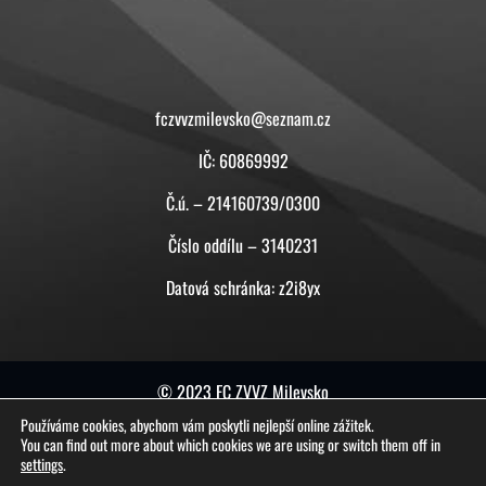
KONTAKT
fczvvzmilevsko@seznam.cz
IČ: 60869992
Č.ú. – 214160739/0300
Číslo oddílu – 3140231
Datová schránka: z2i8yx
© 2023 FC ZVVZ Milevsko
Používáme cookies, abychom vám poskytli nejlepší online zážitek.
tuto stránku vytvořil a spravuje
ON-BOARD
You can find out more about which cookies we are using or switch them off in
settings
.