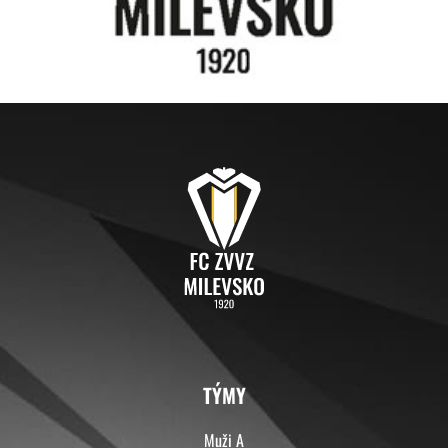
TÝMY
Muži A