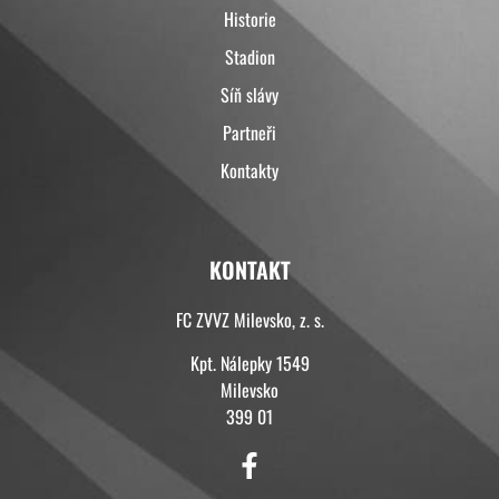
Historie
Stadion
Síň slávy
Partneři
Kontakty
KONTAKT
FC ZVVZ Milevsko, z. s.
Kpt. Nálepky 1549
Milevsko
399 01