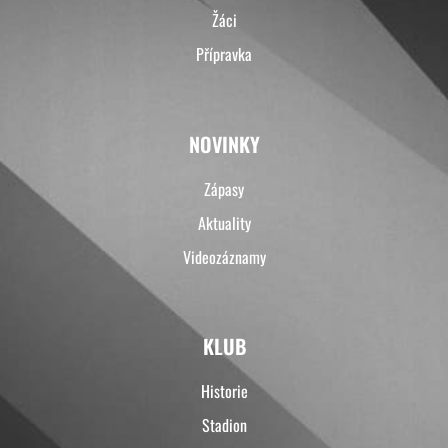
Žáci
Přípravka
NOVINKY
Zápasy
Aktuality
Videozáznamy
KLUB
Historie
Stadion