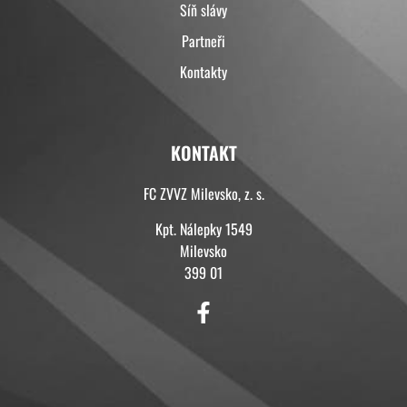
Síň slávy
Partneři
Kontakty
KONTAKT
FC ZVVZ Milevsko, z. s.
Kpt. Nálepky 1549
Milevsko
399 01
KONTAKT