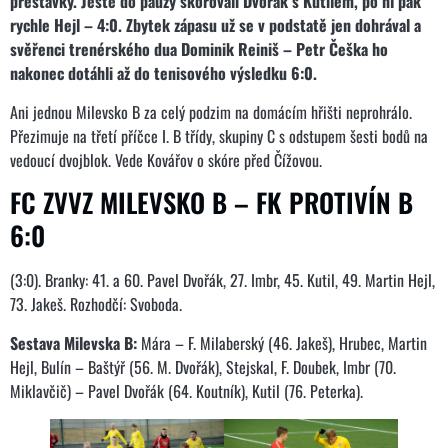
přestávky. Ještě do pauzy skórovali Dvořák s Kutilem, po ní pak
rychle Hejl – 4:0. Zbytek zápasu už se v podstatě jen dohrával a
svěřenci trenérského dua Dominik Reiniš – Petr Češka ho
nakonec dotáhli až do tenisového výsledku 6:0.
Ani jednou Milevsko B za celý podzim na domácím hřišti neprohrálo.
Přezimuje na třetí příčce I. B třídy, skupiny C s odstupem šesti bodů na
vedoucí dvojblok. Vede Kovářov o skóre před Čížovou.
FC ZVVZ MILEVSKO B – FK PROTIVÍN B
6:0
(3:0). Branky: 41. a 60. Pavel Dvořák, 27. Imbr, 45. Kutil, 49. Martin Hejl,
73. Jakeš. Rozhodčí: Svoboda.
Sestava Milevska B:
Mára – F. Milaberský (46. Jakeš), Hrubec, Martin
Hejl, Bulín – Baštýř (56. M. Dvořák), Stejskal, F. Doubek, Imbr (70.
Miklavčič) – Pavel Dvořák (64. Koutník), Kutil (76. Peterka).