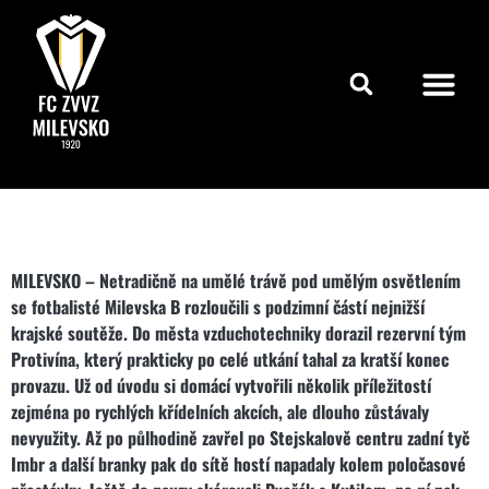
MILEVSKO – Netradičně na umělé trávě pod umělým osvětlením
se fotbalisté Milevska B rozloučili s podzimní částí nejnižší
krajské soutěže. Do města vzduchotechniky dorazil rezervní tým
Protivína, který prakticky po celé utkání tahal za kratší konec
provazu. Už od úvodu si domácí vytvořili několik příležitostí
zejména po rychlých křídelních akcích, ale dlouho zůstávaly
nevyužity. Až po půlhodině zavřel po Stejskalově centru zadní tyč
Imbr a další branky pak do sítě hostí napadaly kolem poločasové