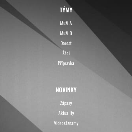
TÝMY
Muži A
Muži B
Dorost
Žáci
Přípravka
NOVINKY
Zápasy
Aktuality
Videozáznamy