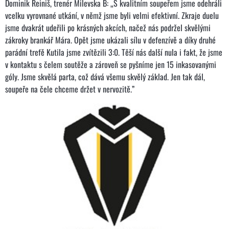
Dominik Reiniš, trenér Milevska B: „S kvalitním soupeřem jsme odehráli
vcelku vyrovnané utkání, v němž jsme byli velmi efektivní. Zkraje duelu
jsme dvakrát udeřili po krásných akcích, načež nás podržel skvělými
zákroky brankář Mára. Opět jsme ukázali sílu v defenzívě a díky druhé
parádní trefě Kutila jsme zvítězili 3:0. Těší nás další nula i fakt, že jsme
v kontaktu s čelem soutěže a zároveň se pyšníme jen 15 inkasovanými
góly. Jsme skvělá parta, což dává všemu skvělý základ. Jen tak dál,
soupeře na čele chceme držet v nervozitě.”