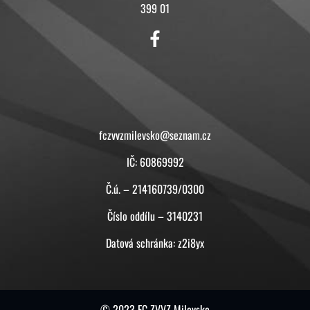
399 01
KONTAKT
fczvvzmilevsko@seznam.cz
IČ: 60869992
Č.ú. – 214160739/0300
Číslo oddílu – 3140231
Datová schránka: z2i8yx
© 2023 FC ZVVZ Milevsko