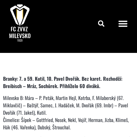
Branky: 7. a 59. Kutil, 10. Pavel Dvořák. Bez karet. Rozhodčí:
Breibisch – Mráz, Sochůrek. Přihlíželo 60 diváků.
Milevsko B: Mára – P. Peták, Martin Hejl, Kotrba, F. Milaberský (67.
Miklavčič) – Baštýř, Samec, J. Hadáček, M. Dvořák (69. Imbr) – Pavel
Dvořák (71. Jakeš), Kutil.
Čimelice: Šípek – Gottfried, Nosek, Nekl, Vojíř, Herman, Jizba, Klimeš,
Hák (46. Vařenka), Dubský, Štrouchal.