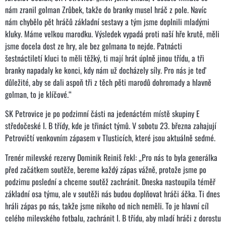
nám zranil golman Zrůbek, takže do branky musel hráč z pole. Navíc
nám chybělo pět hráčů základní sestavy a tým jsme doplnili mladými
kluky. Máme velkou marodku. Výsledek vypadá proti naší hře krutě, měli
jsme docela dost ze hry, ale bez golmana to nejde. Patnácti
šestnáctiletí kluci to měli těžký, ti mají hrát úplně jinou třídu, a tři
branky napadaly ke konci, kdy nám už docházely síly. Pro nás je teď
důležité, aby se dali aspoň tři z těch pěti marodů dohromady a hlavně
golman, to je klíčové.“
SK Petrovice je po podzimní části na jedenáctém místě skupiny E
středočeské I. B třídy, kde je třináct týmů. V sobotu 23. března zahajují
Petrovičtí venkovním zápasem v Tlusticích, které jsou aktuálně sedmé.
Trenér milevské rezervy Dominik Reiniš řekl: „Pro nás to byla generálka
před začátkem soutěže, bereme každý zápas vážně, protože jsme po
podzimu poslední a chceme soutěž zachránit. Dneska nastoupila téměř
základní osa týmu, ale v soutěži nás budou doplňovat hráči áčka. Ti dnes
hráli zápas po nás, takže jsme nikoho od nich neměli. To je hlavní cíl
celého milevského fotbalu, zachránit I. B třídu, aby mladí hráči z dorostu