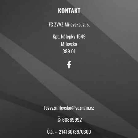
KONTAKT
FC ZVVZ Milevsko, z. s.
Kpt. Nálepky 1549
Milevsko
399 01
KONTAKT
fczvvzmilevsko@seznam.cz
IČ: 60869992
Č.ú. – 214160739/0300