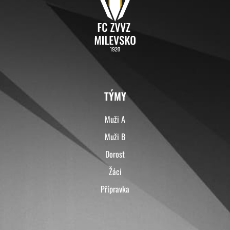
TÝMY
Muži A
Muži B
Dorost
Žáci
Přípravka