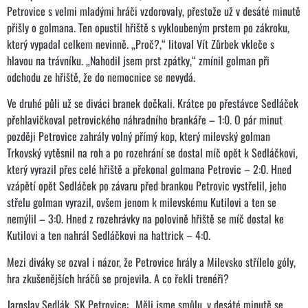
Petrovice s velmi mladými hráči vzdorovaly, přestože už v desáté minutě
přišly o golmana. Ten opustil hřiště s vykloubeným prstem po zákroku,
který vypadal celkem nevinně. „Proč?,“ litoval Vít Zůrbek vkleče s
hlavou na trávníku. „Nahodil jsem prst zpátky,“ zmínil golman při
odchodu ze hřiště, že do nemocnice se nevydá.
Ve druhé půli už se diváci branek dočkali. Krátce po přestávce Sedláček
přehlavičkoval petrovického náhradního brankáře – 1:0. O pár minut
později Petrovice zahrály volný přímý kop, který milevský golman
Trkovský vytěsnil na roh a po rozehrání se dostal míč opět k Sedláčkovi,
který vyrazil přes celé hřiště a překonal golmana Petrovic – 2:0. Hned
vzápětí opět Sedláček po závaru před brankou Petrovic vystřelil, jeho
střelu golman vyrazil, ovšem jenom k milevskému Kutilovi a ten se
nemýlil – 3:0. Hned z rozehrávky na polovině hřiště se míč dostal ke
Kutilovi a ten nahrál Sedláčkovi na hattrick – 4:0.
Mezi diváky se ozval i názor, že Petrovice hrály a Milevsko střílelo góly,
hra zkušenějších hráčů se projevila. A co řekli trenéři?
Jaroslav Sedlák, SK Petrovice: „Měli jsme smůlu, v desáté minutě se