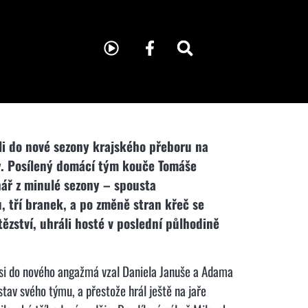
ili do nové sezony krajského přeboru na
ly. Posílený domácí tým kouče Tomáše
nář z minulé sezony – spousta
, tří branek, a po změně stran křeč se
ězství, uhráli hosté v poslední půlhodině
u si do nového angažmá vzal Daniela Januše a Adama
tav svého týmu, a přestože hrál ještě na jaře