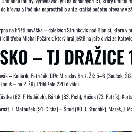
y. Odměnou mu byl vyrovnávací gól na konečných 1:1, který umlčel m
l do břevna a Počinka neprostřelilo ani z krátké početní převahy v 
srpna na hřišti nováčka – dalekých Strunkovic nad Blanicí, které v p
lil třeba Michal Požárek, který hrál ještě na jaře divizi za Katovi
SKO – TJ DRAŽICE 1
vák – Kollárik, Petričák. DFA: Miroslav Brož. ŽK: 5–6 (Souček, Šťás
Januš – po 2. ŽK). Přihlíželo 220 diváků.
ástka (62. F. Hadáček), Bártík (83. Pich), Hušek (73. Petřík), Korta
nát, F. Matoušek (91. Cícha) – Šmíd (80. J. Stuchlík), Mareš, J. M