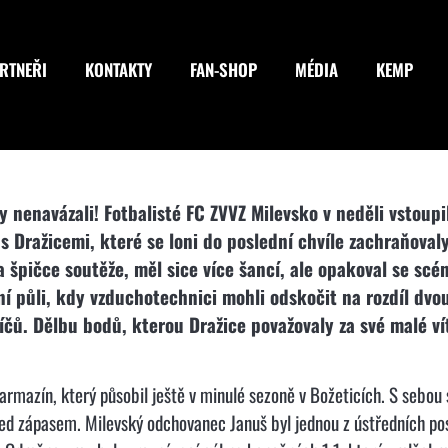
RTNEŘI
KONTAKTY
FAN-SHOP
MÉDIA
KEMP
 nenavázali! Fotbalisté FC ZVVZ Milevsko v neděli vstoup
s Dražicemi, které se loni do poslední chvíle zachraňova
 špičce soutěže, měl sice více šancí, ale opakoval se scé
í půli, kdy vzduchotechnici mohli odskočit na rozdíl dvou
ů. Dělbu bodů, kterou Dražice považovaly za své malé vít
Karmazín, který působil ještě v minulé sezoně v Božeticích. S sebo
před zápasem. Milevský odchovanec Januš byl jednou z ústředních pos