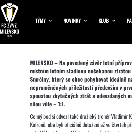
TÝMY
NOVINKY
KLUB
PA
MILEVSKO – Na povedený závěr letní přípravy
místním letním stadionu nečekanou ztrátou 
Smrčiny, který se chce pohybovat ideálně na
neproměněných příležitostí především v prvn
spoustou zbytečných ztrát a odevzdaných míč
silou vůle – 1:1.
Cenný bod si odvezl také dražický trenér Vladimír 
Kofroně, oba byli oficiálně dotaženi až ve čtvrtek 