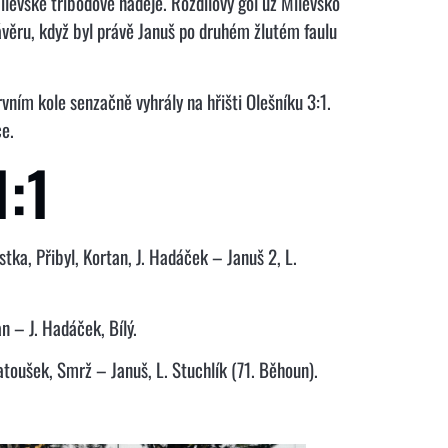
ilevské tříbodové naděje. Rozdílový gól už Milevsko
závěru, když byl právě Januš po druhém žlutém faulu
rvním kole senzačně vyhrály na hřišti Olešníku 3:1.
ce.
:1
tka, Přibyl, Kortan, J. Hadáček – Januš 2, L.
n – J. Hadáček, Bílý.
atoušek, Smrž – Januš, L. Stuchlík (71. Běhoun).