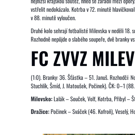
nejnižší krajskou soutěž, hned se zařadil mezi opor
vstřelit nedokázalo. Kotrba v 72. minutě hlavičkova
v 88. minutě vyloučen.
Druhé kolo sehrají fotbalisté Milevska v neděli 18. 
Rozhodně nepůjde o slabého soupeře, dvě branky vstře
FC ZVVZ MILEV
(1:0). Branky: 36. Šťástka – 51. Januš. Rozhodčí: No
Stuchlík, Šmíd, J. Matoušek, Počinek). ČK: 0–1 (88. 
Milevsko:
Lalák – Souček, Volf, Kotrba, Přibyl – Šť
Dražice:
Počinek – Sváček (46. Kofroň), Veselý, Hor