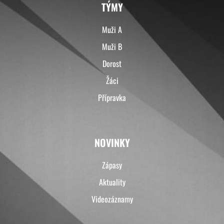
TÝMY
Muži A
Muži B
Dorost
Žáci
Přípravka
NOVINKY
Zápasy
Aktuality
Videozáznamy