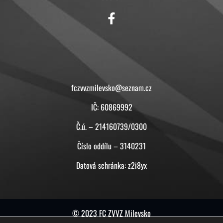
KONTAKT
fczvvzmilevsko@seznam.cz
IČ: 60869992
Č.ú. – 214160739/0300
Číslo oddílu – 3140231
Datová schránka: z2i8yx
© 2023 FC ZVVZ Milevsko