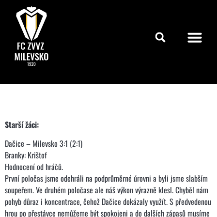
Starší žáci:
Dačice – Milevsko 3:1 (2:1)
Branky: Krištof
Hodnocení od hráčů.
První poločas jsme odehráli na podprůměrné úrovni a byli jsme slabším
soupeřem. Ve druhém poločase ale náš výkon výrazně klesl. Chyběl nám
pohyb důraz i koncentrace, čehož Dačice dokázaly využít. S předvedenou
hrou po přestávce nemůžeme být spokojeni a do dalších zápasů musíme