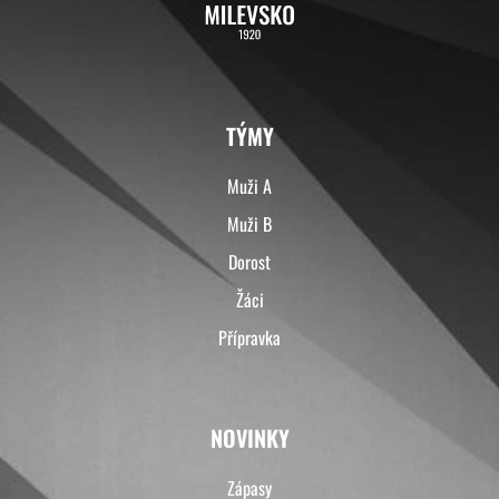
TÝMY
Muži A
Muži B
Dorost
Žáci
Přípravka
NOVINKY
Zápasy