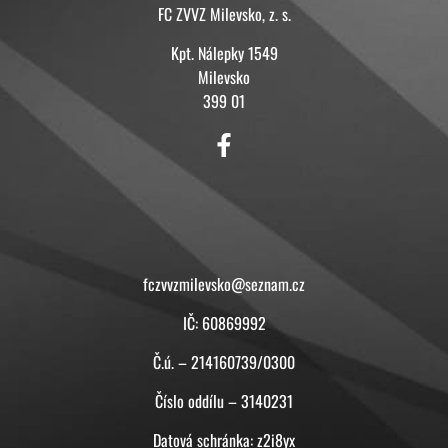
FC ZVVZ Milevsko, z. s.
Kpt. Nálepky 1549
Milevsko
399 01
KONTAKT
fczvvzmilevsko@seznam.cz
IČ: 60869992
Č.ú. – 214160739/0300
Číslo oddílu – 3140231
Datová schránka: z2i8yx