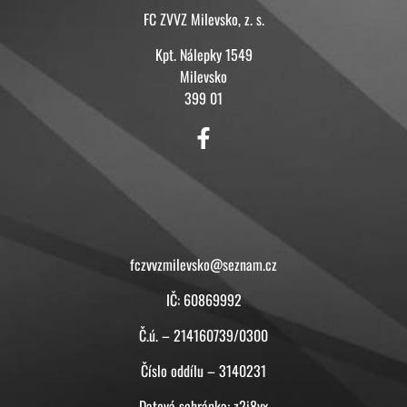
FC ZVVZ Milevsko, z. s.
Kpt. Nálepky 1549
Milevsko
399 01
KONTAKT
fczvvzmilevsko@seznam.cz
IČ: 60869992
Č.ú. – 214160739/0300
Číslo oddílu – 3140231
Datová schránka: z2i8yx