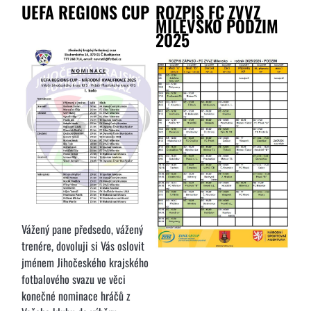
UEFA REGIONS CUP
ROZPIS FC ZVVZ
MILEVSKO PODZIM
2025
Vážený pane předsedo, vážený
trenére, dovoluji si Vás oslovit
jménem Jihočeského krajského
fotbalového svazu ve věci
konečné nominace hráčů z