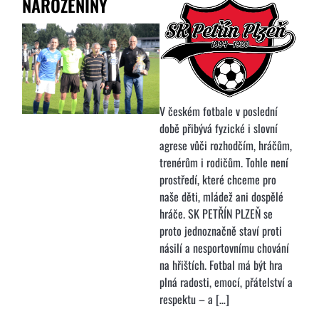
NAROZENINY
V českém fotbale v poslední
době přibývá fyzické i slovní
agrese vůči rozhodčím, hráčům,
trenérům i rodičům. Tohle není
prostředí, které chceme pro
naše děti, mládež ani dospělé
hráče. SK PETŘÍN PLZEŇ se
proto jednoznačně staví proti
násilí a nesportovnímu chování
na hřištích. Fotbal má být hra
plná radosti, emocí, přátelství a
respektu – a […]