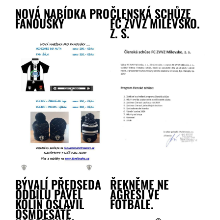
NOVÁ NABÍDKA PRO
ČLENSKÁ SCHŮZE
FANOUŠKY
FC ZVVZ MILEVSKO.
Z. S.
BÝVALÍ PŘEDSEDA
ŘEKNĚME NE
ODDÍLU PAVEL
AGRESI VE
KOLÍN OSLAVIL
FOTBALE.
OSMDESÁTÉ