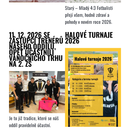
Starý – Mladý 4:3 Fotbalisti
přejí všem, hodně zdraví a
pohody v novém roce 2026.
11. 12. 2026 SE
HALOVÉ TURNAJE
ZÁSTUPCI TRENÉRŮ
2026
NAŠEHO ODDÍLU,
OPĚT ÚČASTNILI
VÁNOČNÍCHO TRHU
NA 2. ZŠ
Je to již tradice, které se náš
oddíl pravidelně účastní.