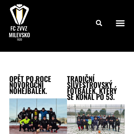
OPĚT PO ROCE
TRADIČNÍ
NOVOROČNÍ
SILVESTROVSKÝ
NOHEJBÁLEK.
FOTBÁLEK, KTERÝ
SE KONAL PO 53.