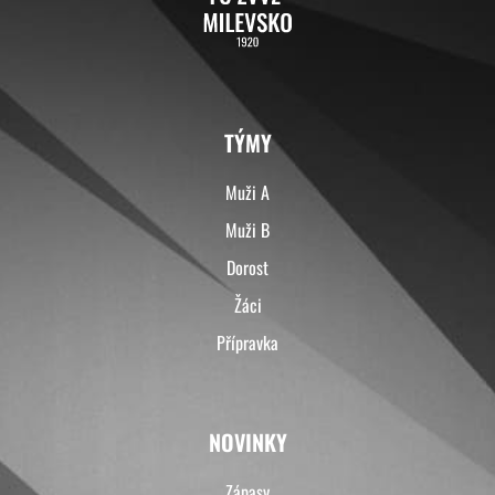
TÝMY
Muži A
Muži B
Dorost
Žáci
Přípravka
NOVINKY
Zápasy