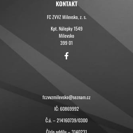
KONTAKT
FC ZVVZ Milevsko, z. s.
Kpt. Nálepky 1549
Milevsko
399 01
KONTAKT
fczvvzmilevsko@seznam.cz
IČ: 60869992
Č.ú. – 214160739/0300
Číslo oddílu – 3140231