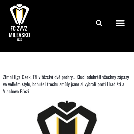
Zimni liga Osek. Tři vítězství dvě prohry… Kluci odehráli všechny zápasy
ve velkém stylu, bohužel trochu smůly jsme si vybrali proti Hradišti a
Vlachovo Březí…