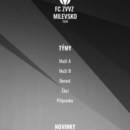
TÝMY
Muži A
Muži B
Dorost
Žáci
Přípravka
NOVINKY