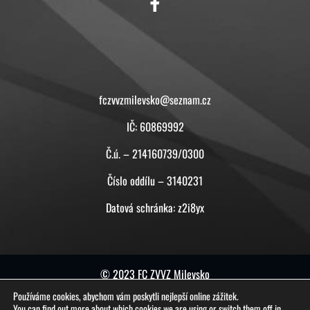
KONTAKT
fczvvzmilevsko@seznam.cz
IČ: 60869992
Č.ú. – 214160739/0300
Číslo oddílu – 3140231
Datová schránka: z2i8yx
© 2023 FC ZVVZ Milevsko
Používáme cookies, abychom vám poskytli nejlepší online zážitek.
tuto stránku vytvořil a spravuje
ON-BOARD
You can find out more about which cookies we are using or switch them off in