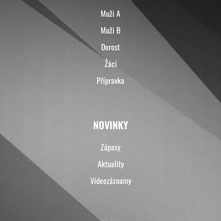
Muži A
Muži B
Dorost
Žáci
Přípravka
NOVINKY
Zápasy
Aktuality
Videozáznamy