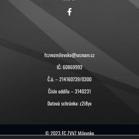
KONTAKT
fczvvzmilevsko@seznam.cz
IČ: 60869992
Č.ú. – 214160739/0300
Číslo oddílu – 3140231
Datová schránka: z2i8yx
© 2023 FC ZVVZ Milevsko