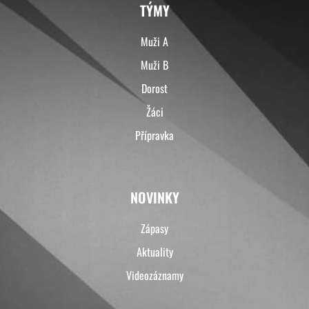
TÝMY
Muži A
Muži B
Dorost
Žáci
Přípravka
NOVINKY
Zápasy
Aktuality
Videozáznamy