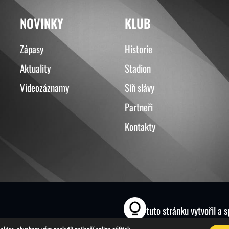
NOVINKY
KLUB
Zápasy
Historie
Aktuality
Stadion
Videozáznamy
Síň slávy
Partneři
Kontakty
tuto stránku vytvořil a 