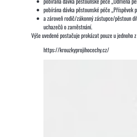
pobírána dávka pěstounské péče „Odměna p
pobírána dávka pěstounské péče „Příspěvek p
a zároveň rodič/zákonný zástupce/pěstoun dítě
uchazečů o zaměstnání.
Výše uvedené postačuje prokázat pouze u jednoho z
https://krouzkyprojihocechy.cz/