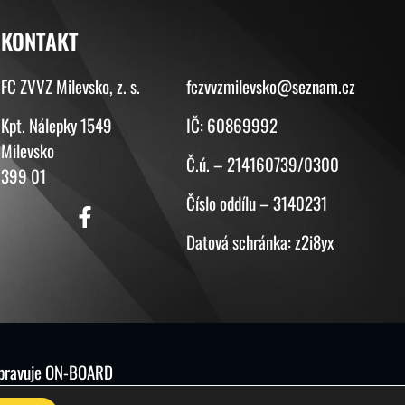
KONTAKT
KONTAKT
FC ZVVZ Milevsko, z. s.
fczvvzmilevsko@seznam.cz
Kpt. Nálepky 1549
IČ: 60869992
Milevsko
Č.ú. – 214160739/0300
399 01
Číslo oddílu – 3140231
Datová schránka: z2i8yx
spravuje
ON-BOARD