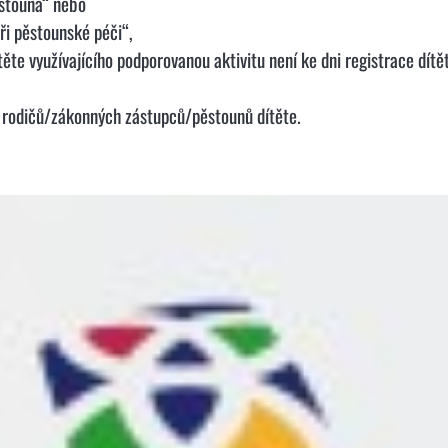
ěstouna“ nebo
ři pěstounské péči“,
te využívajícího podporovanou aktivitu není ke dni registrace dítět
 rodičů/zákonných zástupců/pěstounů dítěte.