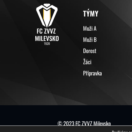
TÝMY
Muži A
Muži B
Dorost
Žáci
Přípravka
© 2023 FC ZVVZ Milevsko