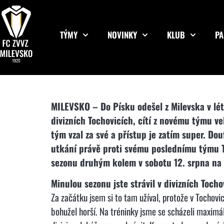
TÝMY
NOVINKY
KLUB
PA
MILEVSKO – Do Písku odešel z Milevska v létě
divizních Tochovicích, cítí z novému týmu ve
tým vzal za své a přístup je zatím super. Dou
utkání právě proti svému poslednímu týmu To
sezonu druhým kolem v sobotu 12. srpna na h
Minulou sezonu jste strávil v divizních Toch
Za začátku jsem si to tam užíval, protože v Tochovi
bohužel horší. Na tréninky jsme se scházeli maximáln