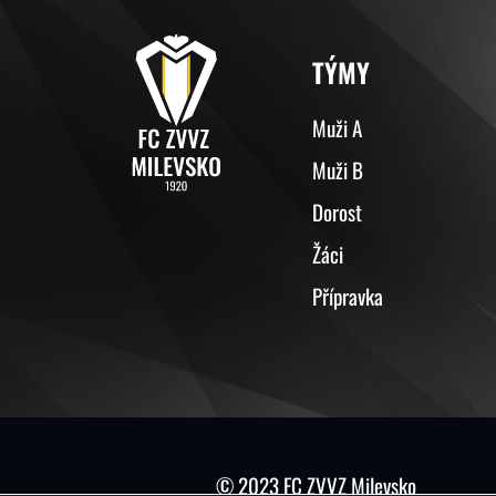
TÝMY
Muži A
Muži B
Dorost
Žáci
Přípravka
© 2023 FC ZVVZ Milevsko