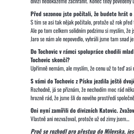
divizi nedokážeme zachránit. Konec tedy povedený ú
Před sezonou jste počítali, že budete hrát o
S tím se asi tak nějak počítalo, protože už rok před
Ale po tom celkem solidním podzimu si myslím, že js
Jaro se nám ale nepovedlo, vyhráli jsme tam snad j
Do Tochovic v rámci spolupráce chodili mladí
Tochovic skončí?
Upřímně nemám, ale myslím, že cenu už to teď asi
S vámi do Tochovic z Písku jezdila ještě dvo
Rozhodně, já se přiznám, že nechodím moc rád něka
hrozně rád, že jsme šli do nového prostředí společn
Oni nyní zamířili do divizních Katovic. Zvažo
Vlastně ani nezvažoval, protože už od zimy jsem…
Proč se rozhodl pro přestup do Milevska, jes