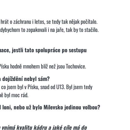
hrát o záchranu i letos, se tedy tak nějak počítalo.
ybychom to zopakovali i na jaře, tak by to stačilo.
mace, jestli tato spolupráce po sestupu
ísku hodně mnohem blíž než jsou Tochovice.
na dojíždění nebyl sám?
o jsem byl v Písku, snad od U13. Byl jsem tedy
ně byl moc rád.
ál loni, nebo už bylo Milevsko jedinou volbou?
m vnímá kvalitu kádru a jaké cíle má do