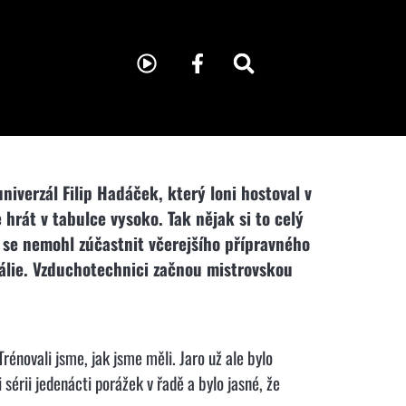
niverzál Filip Hadáček, který loni hostoval v
 hrát v tabulce vysoko. Tak nějak si to celý
rý se nemohl zúčastnit včerejšího přípravného
tálie. Vzduchotechnici začnou mistrovskou
rénovali jsme, jak jsme měli. Jaro už ale bylo
sérii jedenácti porážek v řadě a bylo jasné, že