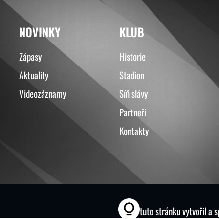
NOVINKY
KLUB
Zápasy
Historie
Aktuality
Stadion
Videozáznamy
Síň slávy
Partneři
Kontakty
tuto stránku vytvořil a 