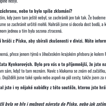
plně nebyl.
 záchranu, nebo to bylo spíše zklamání?
 tím, kdy jsem tam ještě nebyl, se zachránili jen tak tak. Že budeme 
me se zachránit určitě mohli. Nahráli jsme si docela dost bodů, a kd
enom jednou a tím byla sezona ztracená.
 hráči z Písku, aby sbírali zkušenosti v divizi. Máte infor
 nemá, přece jenom týmů v Jihočeském krajském přeboru je kolem P
jčata Kynkorových. Bylo pro vás o to příjemnější, že jste 
m sám, když to tam neznám. Navíc s klukama se znám od začátku, c
ě. Dojížděli jsme také spolu nebo aspoň na půl cesty, takže jsem za 
val jste i vy nějaké nabídky z této soutěže, kterou jste hr
tli byla ve hře i možnost návratu do Písku, nebo jak zatí