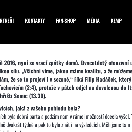
RTNEŘI
KONTAKTY
FAN-SHOP
MÉDIA
KEMP
 2016, nyní se vrací zpátky domů. Dvacetiletý ofenzivní u
lkou sílu. „Všichni víme, jakou máme kvalitu, a že můžeme
fám, že se to projeví i v sezoně,“ říká Filip Hadáček, kte
chovicím (2:4), protože v pátek odjel na dovolenou do I
řišti Semic (13.30).
ovicích, jaká z vašeho pohledu byla?
cích byla dobrá parta a podzim nám v rámci možností docela vyšel. T
ě dvakrát týdně a pak to bylo znát i na výsledcích. Měli jsme tam i 