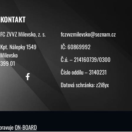
KONTAKT
KONTAKT
FC ZVVZ Milevsko, z. s.
fczvvzmilevsko@seznam.cz
Kpt. Nálepky 1549
IČ: 60869992
Milevsko
Č.ú. – 214160739/0300
399 01
Číslo oddílu – 3140231
Datová schránka: z2i8yx
spravuje
ON-BOARD