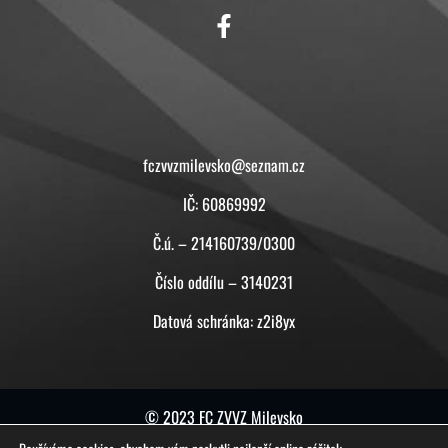
KONTAKT
fczvvzmilevsko@seznam.cz
IČ: 60869992
Č.ú. – 214160739/0300
Číslo oddílu – 3140231
Datová schránka: z2i8yx
© 2023 FC ZVVZ Milevsko