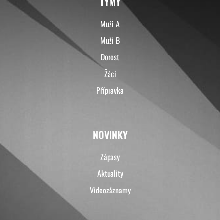
TÝMY
Muži A
Muži B
Dorost
Žáci
Přípravka
NOVINKY
Zápasy
Aktuality
Videozáznamy