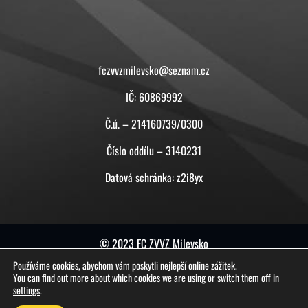
KONTAKT
fczvvzmilevsko@seznam.cz
IČ: 60869992
Č.ú. – 214160739/0300
Číslo oddílu – 3140231
Datová schránka: z2i8yx
© 2023 FC ZVVZ Milevsko
Používáme cookies, abychom vám poskytli nejlepší online zážitek.
tuto stránku vytvořil a spravuje
ON-BOARD
You can find out more about which cookies we are using or switch them off in
settings
.