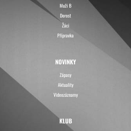
Muži B
Dorost
Žáci
Přípravka
NOVINKY
Zápasy
Aktuality
Videozáznamy
KLUB