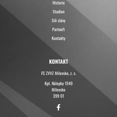
Historie
Stadion
Síň slávy
Partneři
Kontakty
KONTAKT
FC ZVVZ Milevsko, z. s.
Kpt. Nálepky 1549
Milevsko
399 01