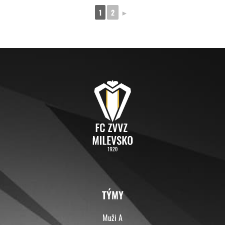
1
2
►
TÝMY
Muži A