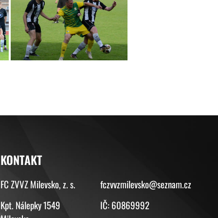
KONTAKT
KONTAKT
FC ZVVZ Milevsko, z. s.
fczvvzmilevsko@seznam.cz
Kpt. Nálepky 1549
IČ: 60869992