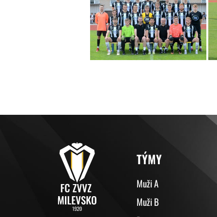
TÝMY
Muži A
Muži B