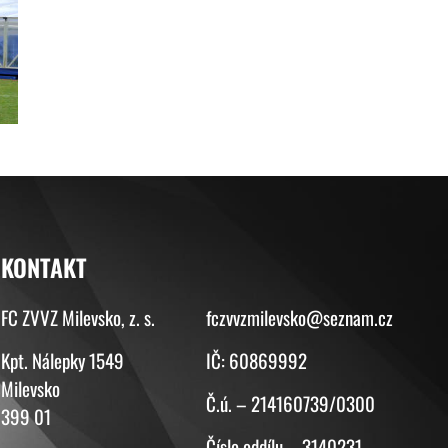
KONTAKT
KONTAKT
FC ZVVZ Milevsko, z. s.
fczvvzmilevsko@seznam.cz
Kpt. Nálepky 1549
IČ: 60869992
Milevsko
Č.ú. – 214160739/0300
399 01
Číslo oddílu – 3140231