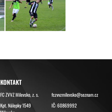
KONTAKT
KONTAKT
FC ZVVZ Milevsko, z. s.
fczvvzmilevsko@seznam.cz
Kpt. Nálepky 1549
IČ: 60869992