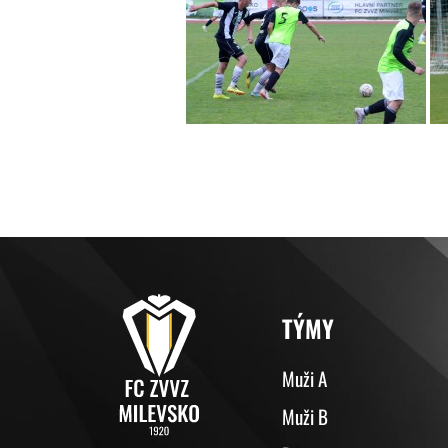
TÝMY
Muži A
Muži B