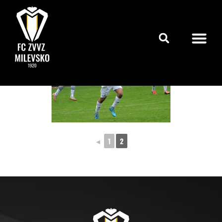
◄
1
2