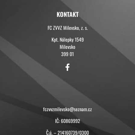
KONTAKT
FC ZVVZ Milevsko, z. s.
Kpt. Nálepky 1549
Milevsko
399 01
KONTAKT
fczvvzmilevsko@seznam.cz
IČ: 60869992
Č.ú. – 214160739/0300