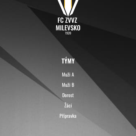
TÝMY
Muži A
Muži B
Dorost
Žáci
Přípravka