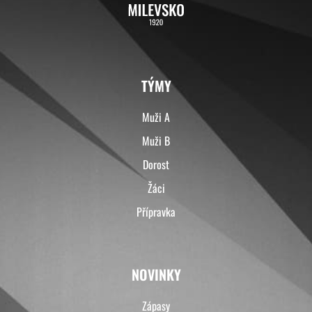
TÝMY
Muži A
Muži B
Dorost
Žáci
Přípravka
NOVINKY
Zápasy