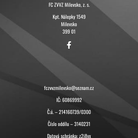
FC ZVVZ Milevsko, z. s.
Kpt. Nálepky 1549
Milevsko
399 01
KONTAKT
fczvvzmilevsko@seznam.cz
IČ: 60869992
Č.ú. – 214160739/0300
Číslo oddílu – 3140231
Datová schránka: z2i8yx