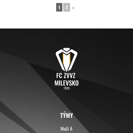
1
2
►
TÝMY
Muži A