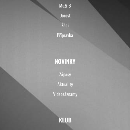
Muži B
Dorost
Žáci
Přípravka
NOVINKY
Zápasy
Aktuality
Videozáznamy
KLUB