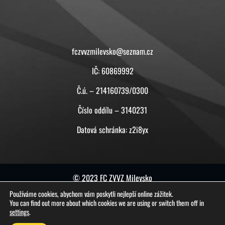
KONTAKT
fczvvzmilevsko@seznam.cz
IČ: 60869992
Č.ú. – 214160739/0300
Číslo oddílu – 3140231
Datová schránka: z2i8yx
© 2023 FC ZVVZ Milevsko
Používáme cookies, abychom vám poskytli nejlepší online zážitek.
tuto stránku vytvořil a spravuje
ON-BOARD
You can find out more about which cookies we are using or switch them off in
settings
.