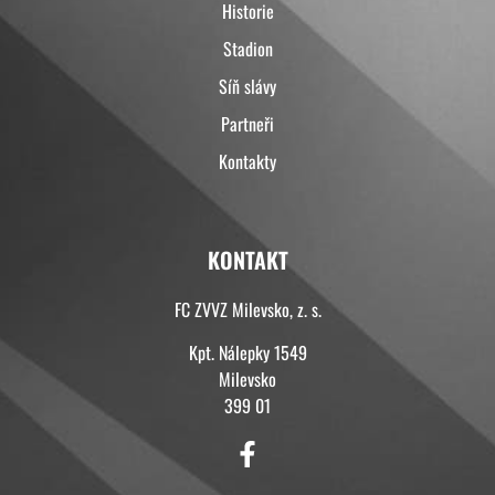
Historie
Stadion
Síň slávy
Partneři
Kontakty
KONTAKT
FC ZVVZ Milevsko, z. s.
Kpt. Nálepky 1549
Milevsko
399 01