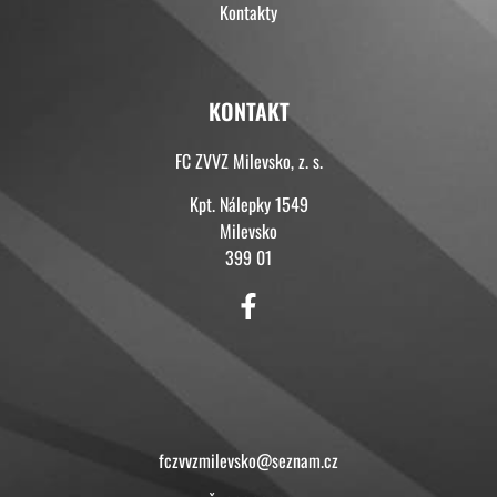
Kontakty
KONTAKT
FC ZVVZ Milevsko, z. s.
Kpt. Nálepky 1549
Milevsko
399 01
KONTAKT
fczvvzmilevsko@seznam.cz