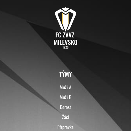
TÝMY
Muži A
Muži B
Dorost
Žáci
Přípravka