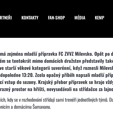
RTNEŘI
KONTAKTY
FAN-SHOP
MÉDIA
KEMP
má zejména mladší přípravka FC ZVVZ Milevsko. Opět po dv
ém se tentokrát mimo domácích družstev představily také
ve starší věkové kategorii suverénní, když roznesli Milevsk
dopoledne 13:20. Zcela opačný příběh napsali mladší přípr
jící vstup do sezony. Krajský přebor přípravek se hraje vž
ýrazný prostor na hřišti, nevysedávali na střídačce za lajn
ích, kdy se v rozhodování střídají sami trenéři jednotlivých týmů. 
rakonicím a domácímu Šumavanu.