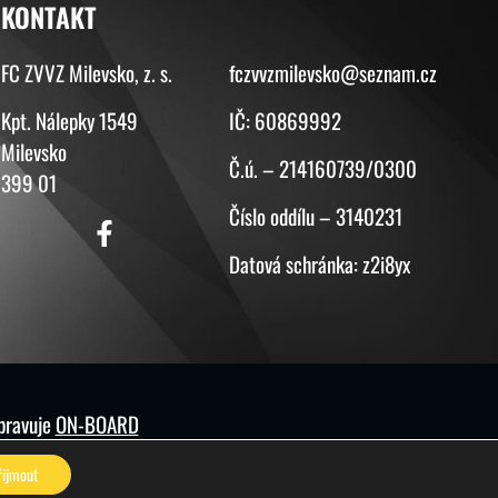
KONTAKT
KONTAKT
FC ZVVZ Milevsko, z. s.
fczvvzmilevsko@seznam.cz
Kpt. Nálepky 1549
IČ: 60869992
Milevsko
Č.ú. – 214160739/0300
399 01
Číslo oddílu – 3140231
Datová schránka: z2i8yx
spravuje
ON-BOARD
řijmout