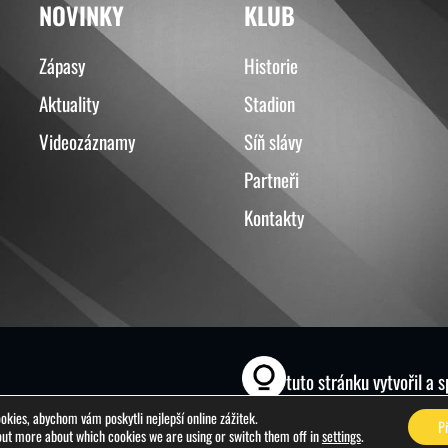
NOVINKY
KLUB
Zápasy
Historie
Aktuality
Stadion
Videozáznamy
Síň slávy
Partneři
Kontakty
tuto stránku vytvořil a 
kies, abychom vám poskytli nejlepší online zážitek.
P
out more about which cookies we are using or switch them off in
settings
.