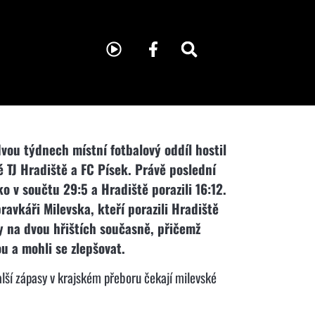
ou týdnech místní fotbalový oddíl hostil
 TJ Hradiště a FC Písek. Právě poslední
o v součtu 29:5 a Hradiště porazili 16:12.
avkáři Milevska, kteří porazili Hradiště
dy na dvou hřištích současně, přičemž
ou a mohli se zlepšovat.
Další zápasy v krajském přeboru čekají milevské