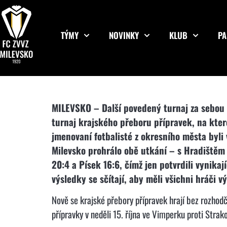
TÝMY
NOVINKY
KLUB
PA
MILEVSKO – Další povedený turnaj za sebou 
turnaj krajského přeboru přípravek, na kter
jmenovaní fotbalisté z okresního města byli 
Milevsko prohrálo obě utkání – s Hradištěm 
20:4 a Písek 16:6, čímž jen potvrdili vynika
výsledky se sčítají, aby měli všichni hráči v
Nově se krajské přebory přípravek hrají bez rozhodč
přípravky v neděli 15. října ve Vimperku proti St