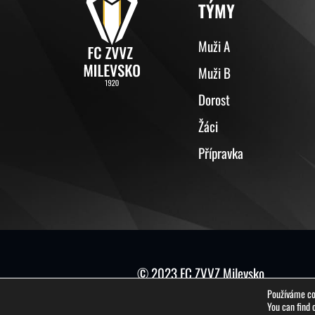
TÝMY
Muži A
Muži B
Dorost
Žáci
Přípravka
© 2023 FC ZVVZ Milevsko
Používáme coo
You can find 