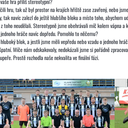
vaše hra příliš stereotypní?
li hru, tak už byl prostor na krajích hřiště zase zavřený, nebo jsm
y, tak navíc zalezl do ještě hlubšího bloku a místo toho, abychom u
 z toho neudělali. Stereotypně jsme obehrávali míč kolem vápna a 
i o jednoho hráče navíc dopředu. Pomohlo to něčemu?
luboký blok, a jestli jsme měli vepředu nebo vzadu o jednoho hráče
i špatní. Míče nám odskakovaly, nedokázali jsme si pořádně zpracov
peře. Prostě rozhodla naše nekvalita ve finální fázi.