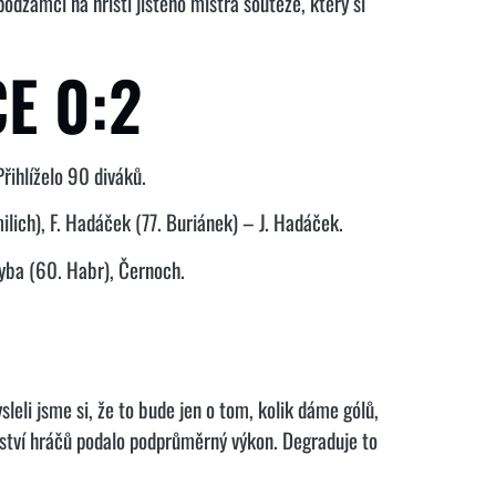
odzámčí na hřišti jistého mistra soutěže, který si
E 0:2
řihlíželo 90 diváků.
ilich), F. Hadáček (77. Buriánek) – J. Hadáček.
ehyba (60. Habr), Černoch.
eli jsme si, že to bude jen o tom, kolik dáme gólů,
ožství hráčů podalo podprůměrný výkon. Degraduje to