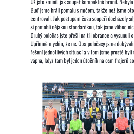
Už jste zmínil, jak soupeř kompaktně bránil. Nebyla 
Buď jsme hráli pomalu s míčem, takže než jsme otoči
centrovali. Jak postupem času soupeři docházely síl
si pomohli nějakou standardkou, tak jsme vůbec nic
Druhý poločas jste přešli na tři obránce a vysunul
Upřímně myslím, že ne. Oba poločasy jsme dobývali h
řešení jednotlivých situací a v tom jsme prostě byl
vápna, když tam byl jeden útočník na osm frajerů sou