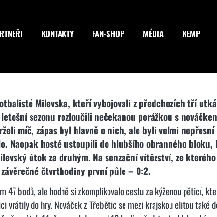
RTNEŘI
KONTAKTY
FAN-SHOP
MÉDIA
KEMP
tbalisté Milevska, kteří vybojovali z předchozích tří ut
letošní sezonu rozloučili nečekanou porážkou s nováčkem 
li míč, zápas byl hlavně o nich, ale byli velmi nepřesní v
. Naopak hosté ustoupili do hlubšího obranného bloku, b
milevský útok za druhým. Na senzační vítězství, ze které
 závěrečné čtvrthodiny první půle – 0:2.
m 47 bodů, ale hodně si zkomplikovalo cestu za kýženou pěticí, kter
ici vrátily do hry. Nováček z Třebětic se mezi krajskou elitou také