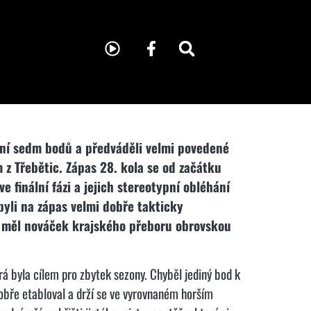
kání sedm bodů a předváděli velmi povedené
z Třebětic. Zápas 28. kola se od začátku
e finální fázi a jejich stereotypní obléhání
yli na zápas velmi dobře takticky
ho měl nováček krajského přeboru obrovskou
á byla cílem pro zbytek sezony. Chyběl jediný bod k
 dobře etabloval a drží se ve vyrovnaném horším