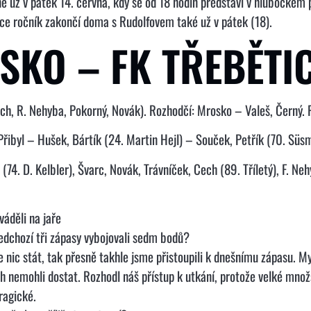
ě už v pátek 14. června, kdy se od 18 hodin představí v hlubockém p
tice ročník zakončí doma s Rudolfovem také už v pátek (18).
SKO – FK TŘEBĚTIC
ech, R. Nehyba, Pokorný, Novák). Rozhodčí: Mrosko – Valeš, Černý. P
Přibyl – Hušek, Bártík (24. Martin Hejl) – Souček, Petřík (70. Süsm
(74. D. Kelbler), Švarc, Novák, Trávníček, Cech (89. Tříletý), F. N
váděli na jaře
ředchozí tři zápasy vybojovali sedm bodů?
ic stát, tak přesně takhle jsme přistoupili k dnešnímu zápasu. Mysl
ich nemohli dostat. Rozhodl náš přístup k utkání, protože velké mn
ragické.