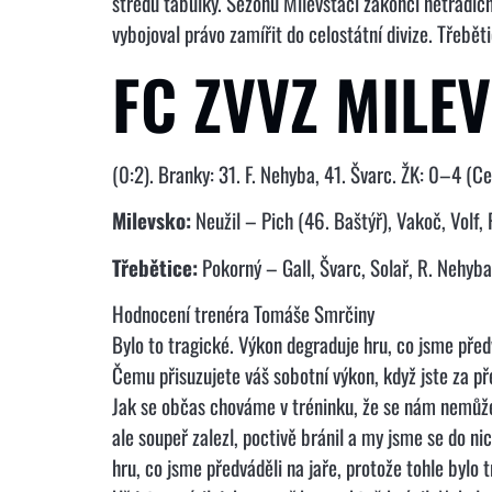
středu tabulky. Sezonu Milevšťáci zakončí netradičn
vybojoval právo zamířit do celostátní divize. Třebě
FC ZVVZ MILEV
(0:2). Branky: 31. F. Nehyba, 41. Švarc. ŽK: 0–4 (C
Milevsko:
Neužil – Pich (46. Baštýř), Vakoč, Volf, 
Třebětice:
Pokorný – Gall, Švarc, Solař, R. Nehyba 
Hodnocení trenéra Tomáše Smrčiny
Bylo to tragické. Výkon degraduje hru, co jsme před
Čemu přisuzujete váš sobotní výkon, když jste za p
Jak se občas chováme v tréninku, že se nám nemůže n
ale soupeř zalezl, poctivě bránil a my jsme se do n
hru, co jsme předváděli na jaře, protože tohle bylo t