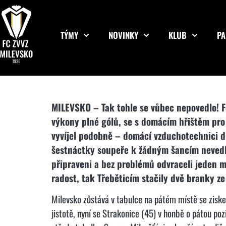
TÝMY
NOVINKY
KLUB
PA
MILEVSKO – Tak tohle se vůbec nepovedlo! Fo
výkony plné gólů, se s domácím hřištěm pro 
vyvíjel podobně – domácí vzduchotechnici drže
šestnáctky soupeře k žádným šancím nevedlo
připraveni a bez problémů odvraceli jeden 
radost, tak Třeběticím stačily dvě branky ze
Milevsko zůstává v tabulce na pátém místě se ziske
jistotě, nyní se Strakonice (45) v honbě o pátou poz