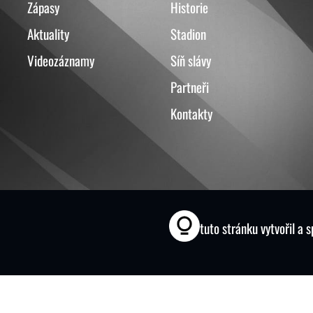
Zápasy
Historie
Aktuality
Stadion
Videozáznamy
Síň slávy
Partneři
Kontakty
tuto stránku vytvořil a 