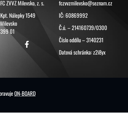
FC ZVVZ Milevsko, z. s.
fczvvzmilevsko@seznam.cz
Kpt. Nálepky 1549
IČ: 60869992
Milevsko
Č.ú. – 214160739/0300
399 01
Číslo oddílu – 3140231
Datová schránka: z2i8yx
spravuje
ON-BOARD