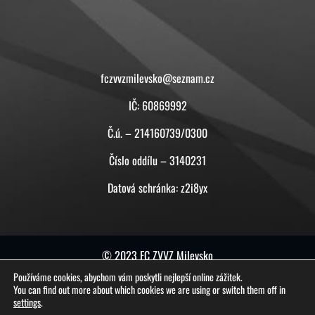
KONTAKT
fczvvzmilevsko@seznam.cz
IČ: 60869992
Č.ú. – 214160739/0300
Číslo oddílu – 3140231
Datová schránka: z2i8yx
© 2023 FC ZVVZ Milevsko
Používáme cookies, abychom vám poskytli nejlepší online zážitek.
tuto stránku vytvořil a spravuje
ON-BOARD
You can find out more about which cookies we are using or switch them off in
settings
.