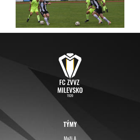
TÝMY
Muži A