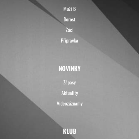
Muži B
Dorost
Žáci
Přípravka
NOVINKY
Zápasy
Aktuality
Videozáznamy
KLUB