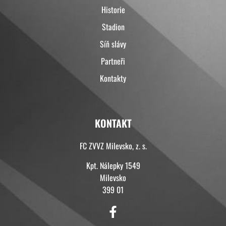
Historie
Stadion
Síň slávy
Partneři
Kontakty
KONTAKT
FC ZVVZ Milevsko, z. s.
Kpt. Nálepky 1549
Milevsko
399 01