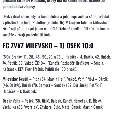
prosadil Jaroslav Hadáček, který má na kontě deset branek za
poslední dva zápasy.
Osek vyhrál naposledy na konci dubna a jeho nepovedená série trvá dál,
v příštím kole hostí Rudolfov (neděle, 15). V krajské tabulce Milevšťáci
zůstávají pátí, ti nyní jedou na hřiště Třeboně (neděle, 10.30). Do konce
soutěže zbývají poslední tři kola.
FC ZVVZ MILEVSKO – TJ OSEK 10:0
(5:0). Branky: 11., 28., 45., 50., 70. a 76. J. Hadáček, 4. Bártík, 42. Hušek,
74. Petřík, 89. Vakoč. ŽK: 0–1 (Kuneš). Rozhodčí: Hrušková – Smola,
Kaštánek. DFA: Petr Třeštík. Přihlíželo 180 diváků.
Milevsko:
Neužil – Pich (54. Martin Hejl), Vakoč, Volf, Přibyl – Bártík
(46. Baštýř), Hušek (70. Samec) – Souček (62. Buriánek), Petřík, F.
Hadáček – J. Hadáček.
Osek:
Vojta – Pešek (58. Jiřík), Balogh, Kuneš, Němeček, D. Říský,
Vachulka (80. Vyorálek), Zhyhora, Šulc, Matěj Čapek, Martin Čapek.