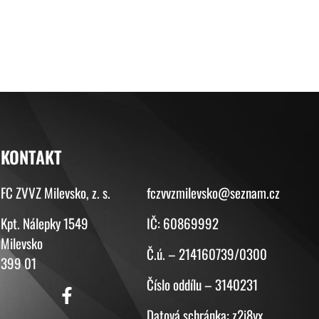
KONTAKT
KONTAKT
FC ZVVZ Milevsko, z. s.
fczvvzmilevsko@seznam.cz
Kpt. Nálepky 1549
IČ: 60869992
Milevsko
Č.ú. – 214160739/0300
399 01
Číslo oddílu – 3140231
Datová schránka: z2i8yx