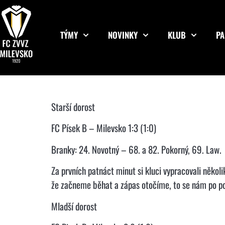
TÝMY
NOVINKY
KLUB
PA
Starší dorost
FC Písek B – Milevsko 1:3 (1:0)
Branky: 24. Novotný – 68. a 82. Pokorný, 69. Law.
Za prvních patnáct minut si kluci vypracovali několi
že začneme běhat a zápas otočíme, to se nám po po
Mladší dorost