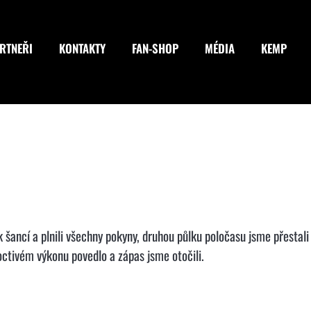
RTNEŘI
KONTAKTY
FAN-SHOP
MÉDIA
KEMP
k šancí a plnili všechny pokyny, druhou půlku poločasu jsme přestali
ctivém výkonu povedlo a zápas jsme otočili.