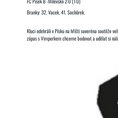
FC Pisek B -Milevsko 2:0 (1:0)
Branky: 32. Vacek, 41. Sochůrek.
Kluci odehráli v Písku na hřišti suveréna soutěže vel
zápas s Vimperkem chceme bodovat a udělat si nál