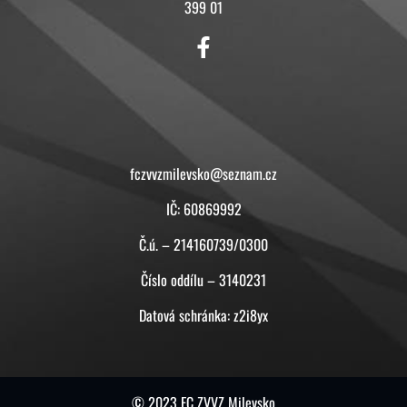
399 01
KONTAKT
fczvvzmilevsko@seznam.cz
IČ: 60869992
Č.ú. – 214160739/0300
Číslo oddílu – 3140231
Datová schránka: z2i8yx
© 2023 FC ZVVZ Milevsko