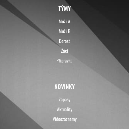
TÝMY
Muži A
Muži B
Dorost
Žáci
Přípravka
NOVINKY
Zápasy
Aktuality
Videozáznamy