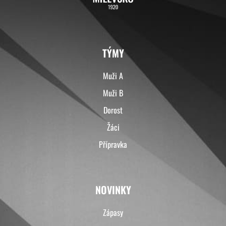
TÝMY
Muži A
Muži B
Dorost
Žáci
Přípravka
NOVINKY
Zápasy