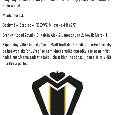
klidu a chytře.
Mladší dorost:
Bechyně – Stádlec – FC ZVVZ Milevsko 4:8 (2:5)
Branky: Kodad Zbyněk 3, Kaleja Alex 2, Janouch Jan 2, Novák Marek 1
Zápas plný gólů.Kluci si zápas užívali,hráli dobře a stříleli krásné branky
po hezkých akcích…Vrací se nám kluci z velké marodky a je to na hřišti
hodně znát.Mame radost s jakou chutí kluci do zápasu jdou a je to vidět
i na hře a partě…