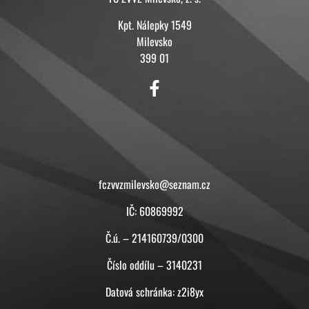
Kpt. Nálepky 1549
Milevsko
399 01
KONTAKT
fczvvzmilevsko@seznam.cz
IČ: 60869992
Č.ú. – 214160739/0300
Číslo oddílu – 3140231
Datová schránka: z2i8yx