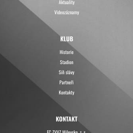
Aktuality
Videozáznamy
KLUB
Historie
Stadion
Síň slávy
Partneři
Kontakty
KONTAKT
FC ZVVZ Milevsko, z. s.