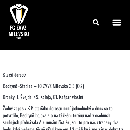
Starší dorost:
Bechyně -Stadlec – FC ZVVZ Milevsko 3:3 (0:2)
Branky: 1. Švejda, 45. Kaleja, 81. Kašpar vlastní
Žádný zápas v K.P. staršího dorostu není jednoduchý a dnes se to
potvrdilo, Bechyně bojovala a na těžkém terénu nad v osobních
soubojích přehrávala.Ale musím říct že jsou to pro nás ztracený dva
body ,když vedeme těsně před koncem 1:3 měli by jsme zápas dohrát v