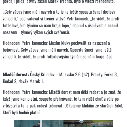
později přidal čtvrtý zásah Marek Trachta, bylo o vítězi rozhodnuto.
„Celý zápas jsme měli navrch a to jsme ještě spoustu šancí doslova
zahodili,“ pochvaloval si trenér vítězů Petr Janouch. „Je vidět, že proti
fotbalovějším týmům se nám hraje lépe,“ doplnil s úsměvem a ocenil
nasazení i týmový výkon svých svěřenců.
Hodnocení Petra Janoucha: Musím kluky pochválit za nasazení a
bojovnost. Celý zápas jsme měli navrch. Spoustu šancí jsme ještě
zahodili. Je vidět, že proti fotbalovějším týmům se nám hraje lépe.
Mladší dorost:
Český Krumlov – Milevsko 2:6 (1:2). Branky: Ferko 3,
Kodad 2, Novák Marek 1.
Hodnocení Petra Janoucha: Mladší dorost nám dělá radost a je znát, že
když jsme kompletní, soupeře přehrávané. Je tam vidět chuť a vůle po
vítězství a to je pak radost trénovat. Děkujeme klukům ze starších žáků,
kteří byli hodně platní.