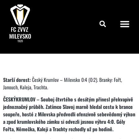
Starší dorost:
Český Krumlov – Milevsko 0:4 (0:2). Branky: Fořt,
Janouch, Kaleja, Trachta.
ČESKÝKRUMLOV – Souboj čtvrtého s desátým přinesl překvapivě
jednoznačný průběh. Zatímco Slavoj marně hledal cestu k brance
soupeře, hosté z Milevska předvedli ofenzivně sebevědomý výkon
a zpod krumlovského zámku si odvezli jasnou výhru 4:0. Góly
Fořta, Němečka, Kaleji a Trachty rozhodly už po hodině.