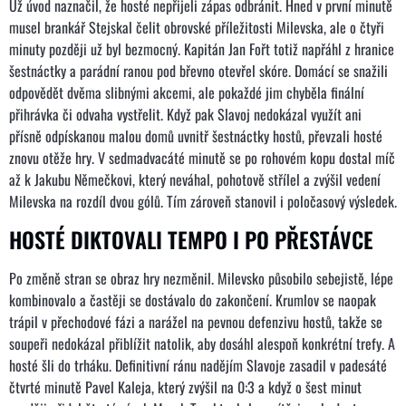
Už úvod naznačil, že hosté nepřijeli zápas odbránit. Hned v první minutě
musel brankář Stejskal čelit obrovské příležitosti Milevska, ale o čtyři
minuty později už byl bezmocný. Kapitán Jan Fořt totiž napřáhl z hranice
šestnáctky a parádní ranou pod břevno otevřel skóre. Domácí se snažili
odpovědět dvěma slibnými akcemi, ale pokaždé jim chyběla finální
přihrávka či odvaha vystřelit. Když pak Slavoj nedokázal využít ani
přísně odpískanou malou domů uvnitř šestnáctky hostů, převzali hosté
znovu otěže hry. V sedmadvacáté minutě se po rohovém kopu dostal míč
až k Jakubu Němečkovi, který neváhal, pohotově střílel a zvýšil vedení
Milevska na rozdíl dvou gólů. Tím zároveň stanovil i poločasový výsledek.
HOSTÉ DIKTOVALI TEMPO I PO PŘESTÁVCE
Po změně stran se obraz hry nezměnil. Milevsko působilo sebejistě, lépe
kombinovalo a častěji se dostávalo do zakončení. Krumlov se naopak
trápil v přechodové fázi a narážel na pevnou defenzivu hostů, takže se
soupeři nedokázal přiblížit natolik, aby dosáhl alespoň konkrétní trefy. A
hosté šli do trháku. Definitivní ránu nadějím Slavoje zasadil v padesáté
čtvrté minutě Pavel Kaleja, který zvýšil na 0:3 a když o šest minut