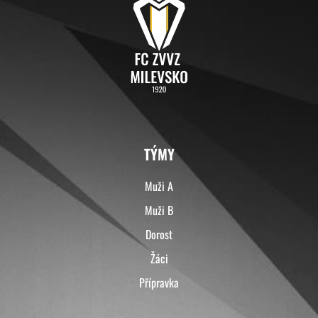
TÝMY
Muži A
Muži B
Dorost
Žáci
Přípravka