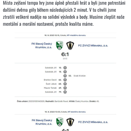
Místo zvýšení tempa hry jsme úplně přestali hrát a byli jsme potrestáni
dalšími dvěma góly během následujících 2 minut. V tu chvíli jsme
ztratili veškeré naděje na solidní výsledek a body. Musíme zlepšit naše
mentální a morální nastavení, protože kvalitu máme.