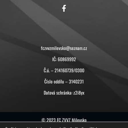
KONTAKT
fczvvzmilevsko@seznam.cz
IČ: 60869992
Č.ú. – 214160739/0300
Číslo oddílu – 3140231
Datová schránka: z2i8yx
© 2023 FC ZVVZ Milevsko