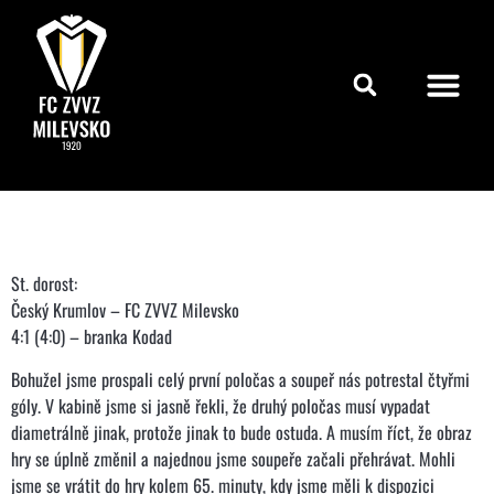
St. dorost:
Český Krumlov – FC ZVVZ Milevsko
4:1 (4:0) – branka Kodad
Bohužel jsme prospali celý první poločas a soupeř nás potrestal čtyřmi
góly. V kabině jsme si jasně řekli, že druhý poločas musí vypadat
diametrálně jinak, protože jinak to bude ostuda. A musím říct, že obraz
hry se úplně změnil a najednou jsme soupeře začali přehrávat. Mohli
jsme se vrátit do hry kolem 65. minuty, kdy jsme měli k dispozici