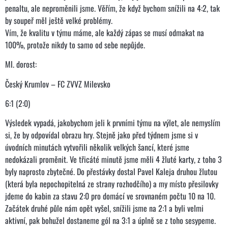
penaltu, ale neproměnili jsme. Věřím, že když bychom snížili na 4:2, tak
by soupeř měl ještě velké problémy.
Vím, že kvalitu v týmu máme, ale každý zápas se musí odmakat na
100%, protože nikdy to samo od sebe nepůjde.
Ml. dorost:
Český Krumlov – FC ZVVZ Milevsko
6:1 (2:0)
Výsledek vypadá, jakobychom jeli k prvními týmu na výlet, ale nemyslím
si, že by odpovídal obrazu hry. Stejně jako před týdnem jsme si v
úvodních minutách vytvořili několik velkých šancí, které jsme
nedokázali proměnit. Ve třicáté minutě jsme měli 4 žluté karty, z toho 3
byly naprosto zbytečné. Do přestávky dostal Pavel Kaleja druhou žlutou
(která byla nepochopitelná ze strany rozhodčího) a my místo přesilovky
jdeme do kabin za stavu 2:0 pro domácí ve srovnaném počtu 10 na 10.
Začátek druhé půle nám opět vyšel, snížili jsme na 2:1 a byli velmi
aktivní, pak bohužel dostaneme gól na 3:1 a úplně se z toho sesypeme.