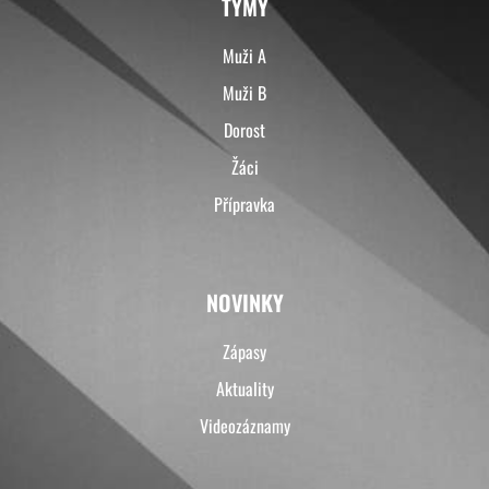
TÝMY
Muži A
Muži B
Dorost
Žáci
Přípravka
NOVINKY
Zápasy
Aktuality
Videozáznamy