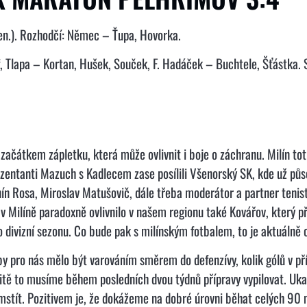
pen.). Rozhodčí: Němec – Ťupa, Hovorka.
f, Tlapa – Kortan, Hušek, Souček, F. Hadáček – Buchtele, Šťástka. S
začátkem zápletku, která může ovlivnit i boje o záchranu. Milín tot
prezentanti Mazuch s Kadlecem zase posílili Všenorský SK, kde už p
tonín Rosa, Miroslav Matušovič, dále třeba moderátor a partner teni
í v Milíně paradoxně ovlivnilo v našem regionu také Kovářov, který p
o divizní sezonu. Co bude pak s milínským fotbalem, to je aktuálně 
 pro nás mělo být varováním směrem do defenzívy, kolik gólů v př
čitě to musíme během posledních dvou týdnů přípravy vypilovat. Uka
mstít. Pozitivem je, že dokážeme na dobré úrovni běhat celých 90