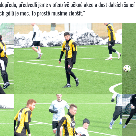
opředu, předvedli jsme v ofenzívě pěkné akce a dost dalších šancí
h gólů je moc. To prostě musíme zlepšit.“