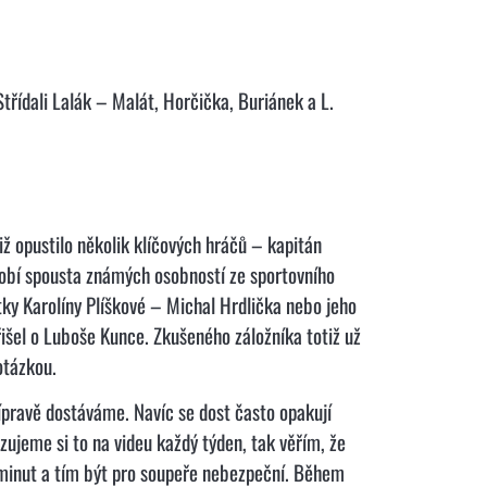
třídali Lalák – Malát, Horčička, Buriánek a L.
iž opustilo několik klíčových hráčů – kapitán
ůsobí spousta známých osobností ze sportovního
stky Karolíny Plíškové – Michal Hrdlička nebo jeho
řišel o Luboše Kunce. Zkušeného záložníka totiž už
otázkou.
ípravě dostáváme. Navíc se dost často opakují
zujeme si to na videu každý týden, tak věřím, že
 minut a tím být pro soupeře nebezpeční. Během