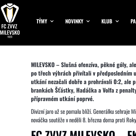
TÝMY
NOVINKY
KLUB
PA
MILEVSKO – Slušná ofenzíva, pěkné góly, ale 
po třech výhrách přivítali v předposledním 
utkání nezačali dobře a prohrávali 0:2, ale 
brankách Šťástky, Hadáčka a Volfa z penalty 
přípravném utkání poprvé.
Divizní jaro už se pomalu blíží. Generálku sehraje 
nováčka soutěže v neděli 8. března doma proti Rok
FC ZVVZ MILEVSKO – 