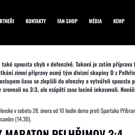
RTNEŘI
KONTAKTY
FAN-SHOP
MÉDIA
KEMP
také spousta chyb v defenzívě. Taková je zatím příprava f
utkání zimní přípravy osmý tým divizní skupiny D z Pelhř
postupem času se zlepšili do ofenzívy a vytvářeli spoustu
srovnali na 3:3, ale vzápětí zase lacině inkasovali. Nováč
Milevsko v sobotu 28. února od 10 hodin doma proti Spartaku Příbra
ycanům (14.30).
FK MARATON PELHŘIMOV 3:4