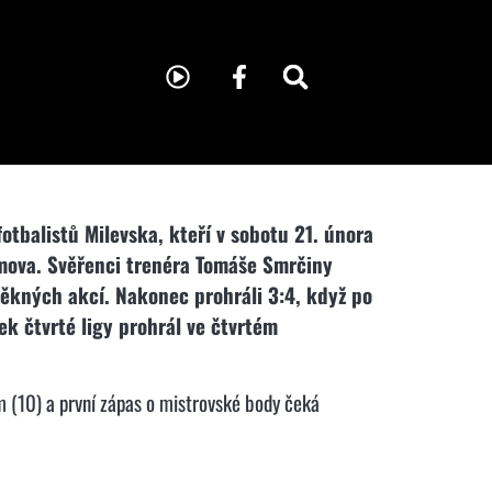
otbalistů Milevska, kteří v sobotu 21. února
imova. Svěřenci trenéra Tomáše Smrčiny
 pěkných akcí. Nakonec prohráli 3:4, když po
ek čtvrté ligy prohrál ve čtvrtém
m (10) a první zápas o mistrovské body čeká