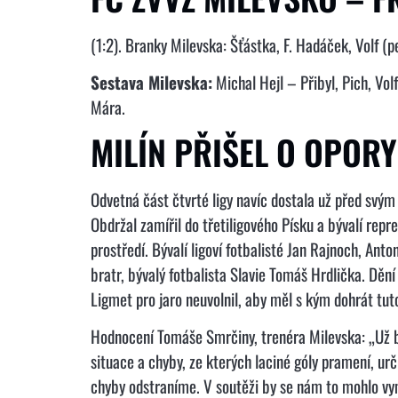
(1:2). Branky Milevska: Šťástka, F. Hadáček, Volf (
Sestava Milevska:
Michal Hejl – Přibyl, Pich, Vol
Mára.
MILÍN PŘIŠEL O OPORY
Odvetná část čtvrté ligy navíc dostala už před svým 
Obdržal zamířil do třetiligového Písku a bývalí re
prostředí. Bývalí ligoví fotbalisté Jan Rajnoch, An
bratr, bývalý fotbalista Slavie Tomáš Hrdlička. Děn
Ligmet pro jaro neuvolnil, aby měl s kým dohrát tut
Hodnocení Tomáše Smrčiny, trenéra Milevska: „Už by
situace a chyby, ze kterých laciné góly pramení, ur
chyby odstraníme. V soutěži by se nám to mohlo vy