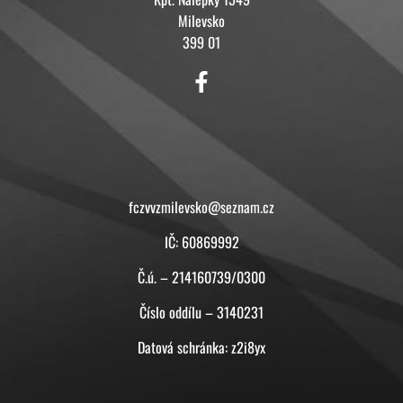
Milevsko
399 01
KONTAKT
fczvvzmilevsko@seznam.cz
IČ: 60869992
Č.ú. – 214160739/0300
Číslo oddílu – 3140231
Datová schránka: z2i8yx