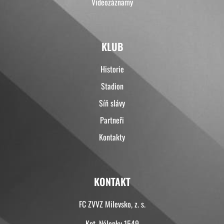
Videozáznamy
KLUB
Historie
Stadion
Síň slávy
Partneři
Kontakty
KONTAKT
FC ZVVZ Milevsko, z. s.
Kpt. Nálepky 1549