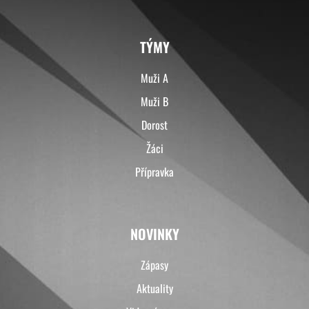
TÝMY
Muži A
Muži B
Dorost
Žáci
Přípravka
NOVINKY
Zápasy
Aktuality